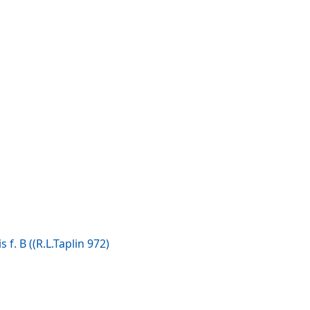
s f. B ((R.L.Taplin 972)