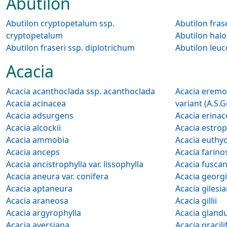
Abutilon
Abutilon cryptopetalum ssp.
cryptopetalum
Abutilon hal
Abutilon fraseri ssp. diplotrichum
Abutilon leu
Acacia
Acacia acanthoclada ssp. acanthoclada
Acacia eremophila var. Nume
Acacia acinacea
variant (A.S.
Acacia adsurgens
Acacia erinac
Acacia alcockii
Acacia estrop
Acacia ammobia
Acacia euthy
Acacia anceps
Acacia farino
Acacia ancistrophylla var. lissophylla
Acacia fusca
Acacia aneura var. conifera
Acacia georg
Acacia aptaneura
Acacia gilesi
Acacia araneosa
Acacia gillii
Acacia argyrophylla
Acacia glandu
Acacia ayersiana
Acacia gracili