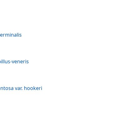
erminalis
llus-veneris
Adriana tomentosa var. hookeri