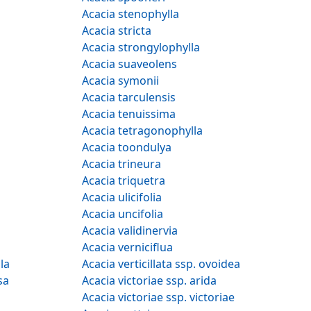
Acacia stenophylla
Acacia stricta
Acacia strongylophylla
Acacia suaveolens
Acacia symonii
Acacia tarculensis
Acacia tenuissima
Acacia tetragonophylla
Acacia toondulya
Acacia trineura
Acacia triquetra
Acacia ulicifolia
Acacia uncifolia
Acacia validinervia
Acacia verniciflua
hylla
Acacia verticillata ssp. ovoidea
losa
Acacia victoriae ssp. arida
Acacia victoriae ssp. victoriae