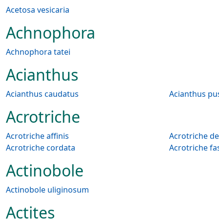
Acetosa vesicaria
Achnophora
Achnophora tatei
Acianthus
Acianthus caudatus
Acianthus pus
Acrotriche
Acrotriche affinis
Acrotriche d
Acrotriche cordata
Acrotriche fas
Actinobole
Actinobole uliginosum
Actites