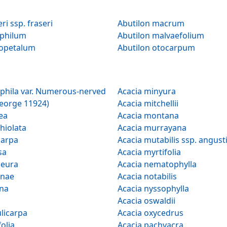
Abutilon fraseri ssp. fraseri
Abutilon macrum
ophilum
Abutilon malvaefolium
copetalum
Abutilon otocarpum
rous-nerved
Acacia minyura
George 11924)
Acacia mitchellii
ea
Acacia montana
hiolata
Acacia murrayana
carpa
Acacia mutabilis ssp. an
sa
Acacia myrtifolia
neura
Acacia nematophylla
inae
Acacia notabilis
ana
Acacia nyssophylla
Acacia oswaldii
licarpa
Acacia oxycedrus
folia
Acacia pachyacra