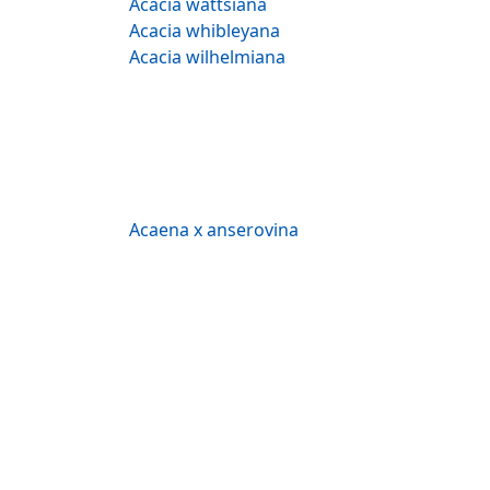
Acacia wattsiana
Acacia whibleyana
Acacia wilhelmiana
Acaena x anserovina