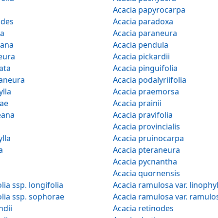
Acacia papyrocarpa
ides
Acacia paradoxa
na
Acacia paraneura
iana
Acacia pendula
eura
Acacia pickardii
ata
Acacia pinguifolia
vaneura
Acacia podalyriifolia
ylla
Acacia praemorsa
rae
Acacia prainii
eana
Acacia pravifolia
Acacia provincialis
ylla
Acacia pruinocarpa
a
Acacia pteraneura
a
Acacia pycnantha
Acacia quornensis
Acacia longifolia ssp. longifolia
Acacia ramulosa var. linop
Acacia longifolia ssp. sophorae
Acacia ramulosa var. ramu
ndii
Acacia retinodes