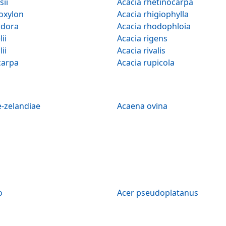
sii
Acacia rhetinocarpa
oxylon
Acacia rhigiophylla
odora
Acacia rhodophloia
ii
Acacia rigens
ii
Acacia rivalis
carpa
Acacia rupicola
-zelandiae
Acaena ovina
o
Acer pseudoplatanus