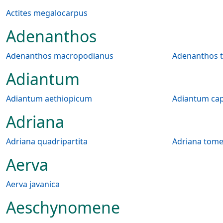
Actites megalocarpus
Adenanthos
Adenanthos macropodianus
Adenanthos t
Adiantum
Adiantum aethiopicum
Adiantum capi
Adriana
Adriana quadripartita
Aerva
Aerva javanica
Aeschynomene