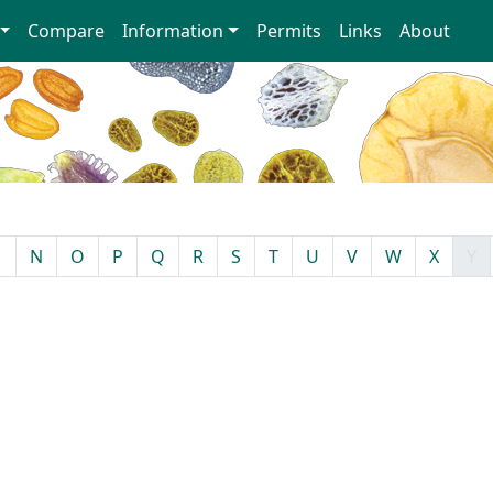
Compare
Information
Permits
Links
About
M
N
O
P
Q
R
S
T
U
V
W
X
Y