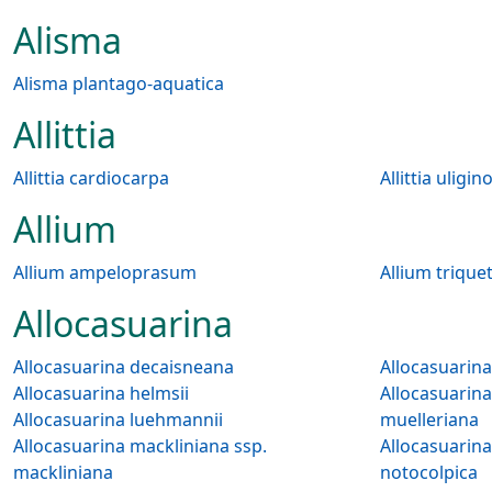
Alisma
Alisma plantago-aquatica
Allittia
Allittia cardiocarpa
Allittia uligin
Allium
Allium ampeloprasum
Allium triqu
Allocasuarina
Allocasuarina decaisneana
Allocasuarina helmsii
Allocasuarina m
Allocasuarina luehmannii
muelleriana
Allocasuarina mackliniana ssp.
Allocasuarina m
mackliniana
notocolpica