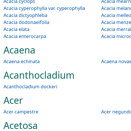
Acacia cyclops
Acacia mearn
Acacia cyperophylla var. cyperophylla
Acacia melan
Acacia dictyophleba
Acacia melle
Acacia dodonaeifolia
Acacia menzel
Acacia elata
Acacia merrall
Acacia enterocarpa
Acacia micro
Acaena
Acaena echinata
Acaena novae
Acanthocladium
Acanthocladium dockeri
Acer
Acer campestre
Acer negund
Acetosa