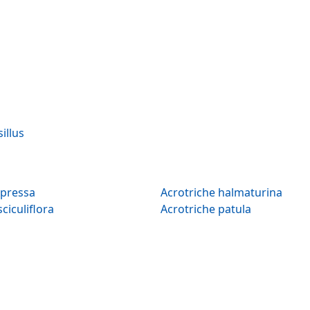
illus
epressa
Acrotriche halmaturina
ciculiflora
Acrotriche patula