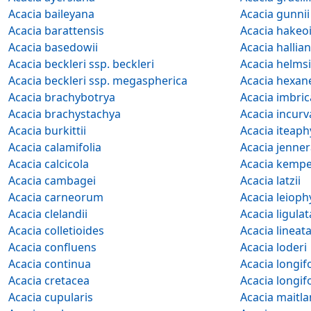
Acacia baileyana
Acacia gunnii
Acacia barattensis
Acacia hakeo
Acacia basedowii
Acacia hallia
Acacia beckleri ssp. beckleri
Acacia helms
Acacia beckleri ssp. megaspherica
Acacia hexan
Acacia brachybotrya
Acacia imbric
Acacia brachystachya
Acacia incur
Acacia burkittii
Acacia iteaph
Acacia calamifolia
Acacia jenne
Acacia calcicola
Acacia kemp
Acacia cambagei
Acacia latzii
Acacia carneorum
Acacia leioph
Acacia clelandii
Acacia ligulat
Acacia colletioides
Acacia lineat
Acacia confluens
Acacia loderi
Acacia continua
Acacia cretacea
Acacia cupularis
Acacia maitla