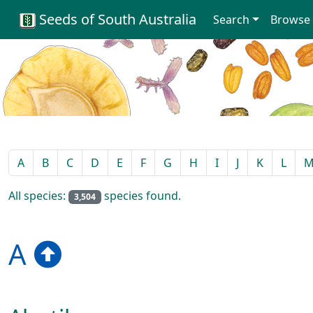
Seeds of South Australia
Search
Browse
A
B
C
D
E
F
G
H
I
J
K
L
All species:
species found.
3,504
A